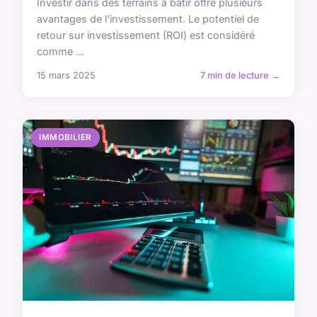
Investir dans des terrains à bâtir offre plusieurs
avantages de l'investissement. Le potentiel de
retour sur investissement (ROI) est considéré
comme ...
15 mars 2025
7 min de lecture →
IMMOBILIER