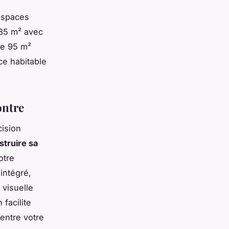
 espaces
 85 m² avec
de 95 m²
ce habitable
ontre
cision
struire sa
otre
 intégré,
 visuelle
 facilite
 entre votre