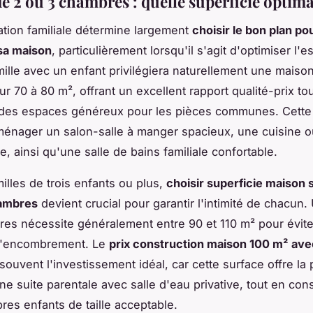
e 2 ou 3 chambres : quelle superficie optima
ation familiale détermine largement
choisir le bon plan po
sa maison
, particulièrement lorsqu'il s'agit d'optimiser l'
mille avec un enfant privilégiera naturellement une maiso
r 70 à 80 m², offrant un excellent rapport qualité-prix to
 des espaces généreux pour les pièces communes. Cette 
énager un salon-salle à manger spacieux, une cuisine o
e, ainsi qu'une salle de bains familiale confortable.
milles de trois enfants ou plus,
choisir superficie maison 
ambres
devient crucial pour garantir l'intimité de chacun
es nécessite généralement entre 90 et 110 m² pour évite
d'encombrement. Le
prix construction maison 100 m² av
ouvent l'investissement idéal, car cette surface offre la p
une suite parentale avec salle d'eau privative, tout en con
es enfants de taille acceptable.