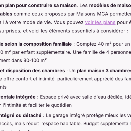
bon plan pour construire sa maison
. Les
modèles de mais
sables
comme ceux proposés par Maisons MCA permetten
il à votre mode de vie. Vous pouvez
voir les plans
pour é
urprises, et voici les éléments essentiels à considérer :
ie selon la composition familiale
: Comptez 40 m² pour un 
20 m² par enfant supplémentaire. Une famille de 4 personne
ment dans 80-100 m²
et disposition des chambres
: Un
plan maison 3 chambres
e
offre confort et intimité, particulièrement apprécié des fa
nts
rentale intégrée
: Espace privé avec salle d'eau dédiée, id
 l'intimité et faciliter le quotidien
ntégré ou détaché
: Le garage intégré protège mieux les vé
l'accès, mais réduit l'espace habitable. Budget supplémenta