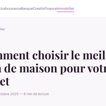
ctu
Assurance
Banque
Credits
Finance
Immobilier
lier
ment choisir le meil
 de maison pour vot
et
ctobre 2025 — 6 min de lecture