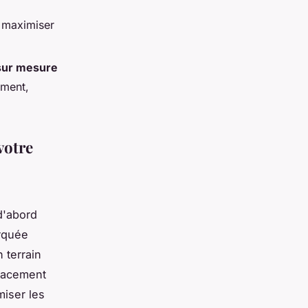
r maximiser
sur mesure
ement,
votre
n
d'abord
arquée
 terrain
placement
miser les