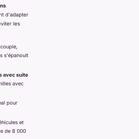
ons
t d'adapter
viter les
couple,
s s'épanouit
 avec suite
milles avec
éal pour
hicules et
ire de 8 000