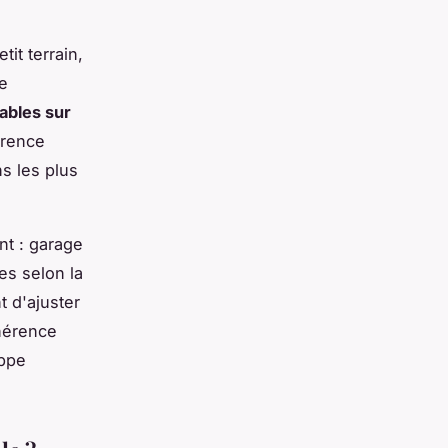
it terrain,
e
ables sur
arence
ns les plus
nt : garage
es selon la
 d'ajuster
ohérence
oppe