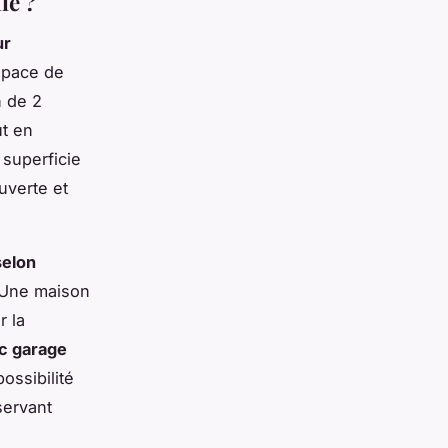
le ?
ur
espace de
n de 2
ut en
superficie
uverte et
selon
. Une maison
r la
ec garage
ossibilité
servant