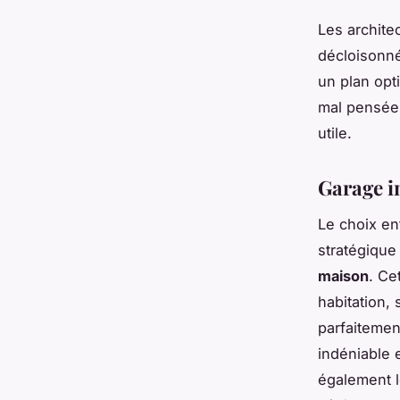
Les archite
décloisonné
un plan opt
mal pensée, 
utile.
Garage in
Le choix en
stratégiqu
maison
. Ce
habitation, 
parfaitement
indéniable e
également l