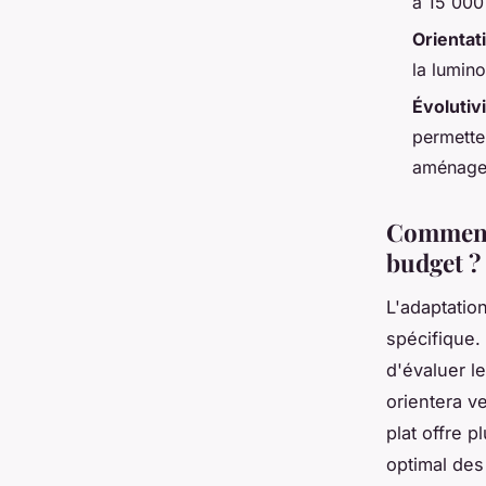
à 15 000
Orientat
la lumino
Évolutiv
permette
aménage
Comment 
budget ?
L'adaptatio
spécifique.
d'évaluer l
orientera v
plat offre p
optimal des