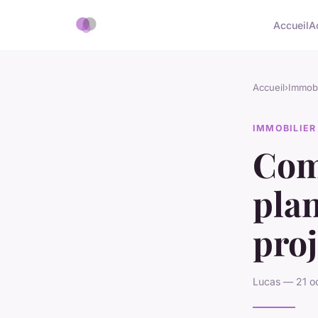
Accueil
A
Accueil
›
Immobi
IMMOBILIER
Com
plan
proj
Lucas — 21 o