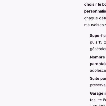
choisir le 
personnali
chaque déta
mauvaises s
Superfic
puis 15-
générale
Nombre 
parental
adolesce
Suite pa
préserver
Garage i
facilite 