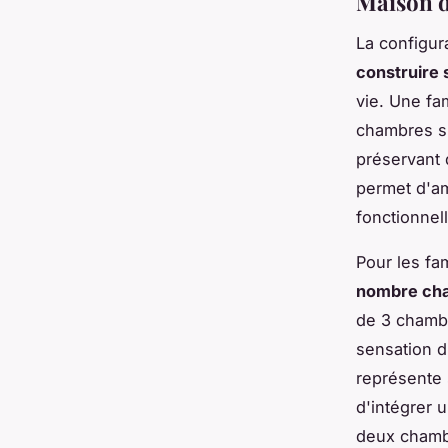
Maison d
La configur
construire 
vie. Une fa
chambres su
préservant
permet d'am
fonctionnell
Pour les fa
nombre ch
de 3 chambr
sensation 
représente s
d'intégrer 
deux chambr